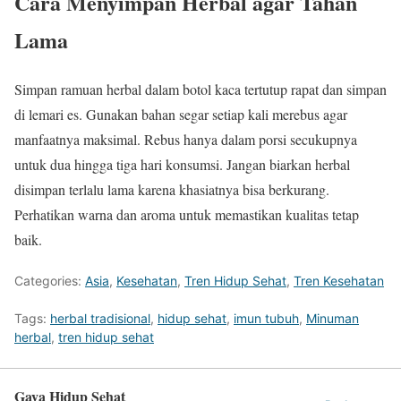
Cara Menyimpan Herbal agar Tahan
Lama
Simpan ramuan herbal dalam botol kaca tertutup rapat dan simpan
di lemari es. Gunakan bahan segar setiap kali merebus agar
manfaatnya maksimal. Rebus hanya dalam porsi secukupnya
untuk dua hingga tiga hari konsumsi. Jangan biarkan herbal
disimpan terlalu lama karena khasiatnya bisa berkurang.
Perhatikan warna dan aroma untuk memastikan kualitas tetap
baik.
Categories:
Asia
,
Kesehatan
,
Tren Hidup Sehat
,
Tren Kesehatan
Tags:
herbal tradisional
,
hidup sehat
,
imun tubuh
,
Minuman
herbal
,
tren hidup sehat
Gaya Hidup Sehat