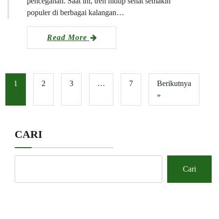
pencegahan. Saat ini, tren hidup sehat semakin
populer di berbagai kalangan…
Read More
1
2
3
…
7
Berikutnya
»
CARI
Cari