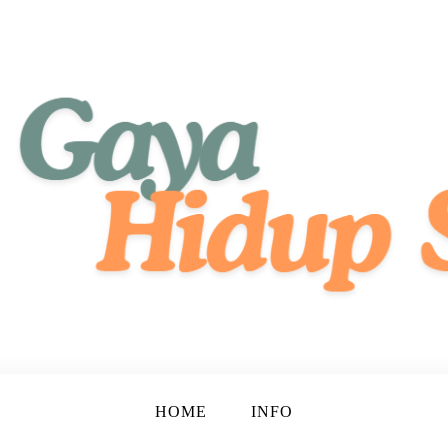
tif, dan Bahagia!
ehat
HOME
INFO