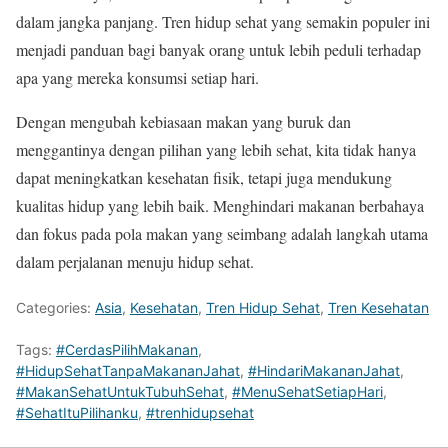
dalam jangka panjang. Tren hidup sehat yang semakin populer ini
menjadi panduan bagi banyak orang untuk lebih peduli terhadap
apa yang mereka konsumsi setiap hari.
Dengan mengubah kebiasaan makan yang buruk dan
menggantinya dengan pilihan yang lebih sehat, kita tidak hanya
dapat meningkatkan kesehatan fisik, tetapi juga mendukung
kualitas hidup yang lebih baik. Menghindari makanan berbahaya
dan fokus pada pola makan yang seimbang adalah langkah utama
dalam perjalanan menuju hidup sehat.
Categories:
Asia
,
Kesehatan
,
Tren Hidup Sehat
,
Tren Kesehatan
Tags:
#CerdasPilihMakanan
,
#HidupSehatTanpaMakananJahat
,
#HindariMakananJahat
,
#MakanSehatUntukTubuhSehat
,
#MenuSehatSetiapHari
,
#SehatItuPilihanku
,
#trenhidupsehat