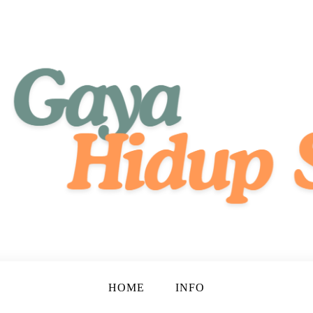
tif, dan Bahagia!
ehat
HOME
INFO