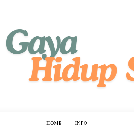
tif, dan Bahagia!
ehat
HOME
INFO