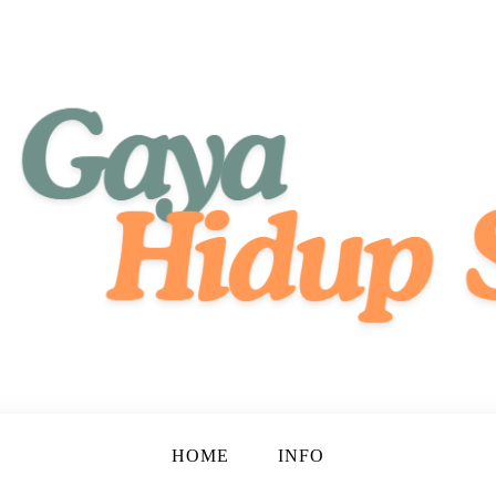
tif, dan Bahagia!
ehat
HOME
INFO