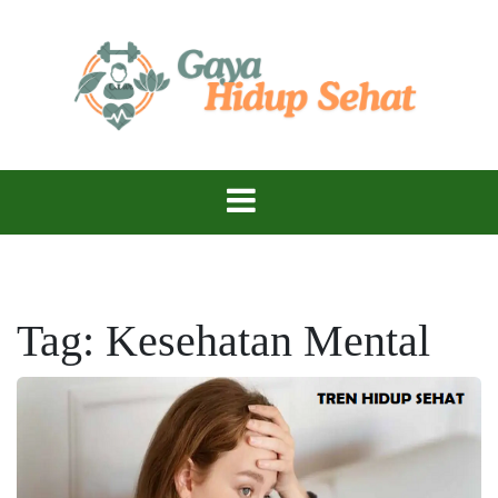
Skip
to
content
Tren Hidup Sehat – Gaya Hidup Sehat, Aktif,
Gaya Hidup
dan Bahagia!
Sehat
Tag:
Kesehatan Mental