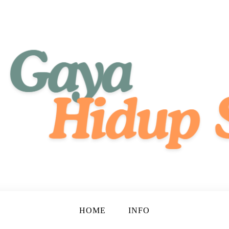
tif, dan Bahagia!
ehat
HOME
INFO