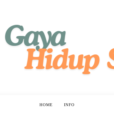
tif, dan Bahagia!
ehat
HOME
INFO